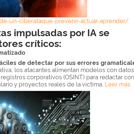
-de-un-ciberataque-prevenir-actuar-aprender/
as impulsadas por IA se
ores críticos:
omatizado
fáciles de detectar por sus errores gramatical
rativa, los atacantes alimentan modelos con datos
 registros corporativos (OSINT) para redactar co
ario y proyectos reales de la víctima.
Leer más