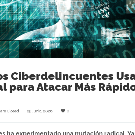
os Ciberdelincuentes Us
ial para Atacar Más Rápido
0
are Closed
|
29 junio, 2026    
|
es ha experimentado una mutación radical. Ya