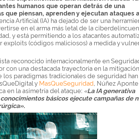
antes humanos que operan detrás de una
s que piensan, aprenden y ejecutan ataques 
gencia Artificial (IA) ha dejado de ser una herramie
ertirse en el arma más letal de la ciberdelincuen
dad, y está permitiendo a los atacantes automati
r exploits (códigos maliciosos) a medida y vulne
lista reconocido internacionalmente en Segurida
tor con una destacada trayectoria en la mitigació
ue los paradigmas tradicionales de seguridad han
QueDigital y
MasQueSeguridad
, Núñez Aponte
ca en la asimetría del ataque:
«
La IA generativa
 conocimientos básicos ejecute campañas de n
rúrgica»
.