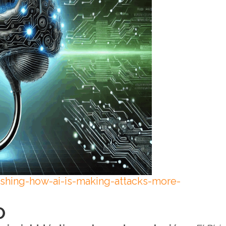
ishing-how-ai-is-making-attacks-more-
O