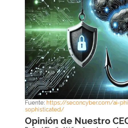
Fuente:
https://seconcyber.com/ai-ph
sophisticated/
Opinión de Nuestro CE