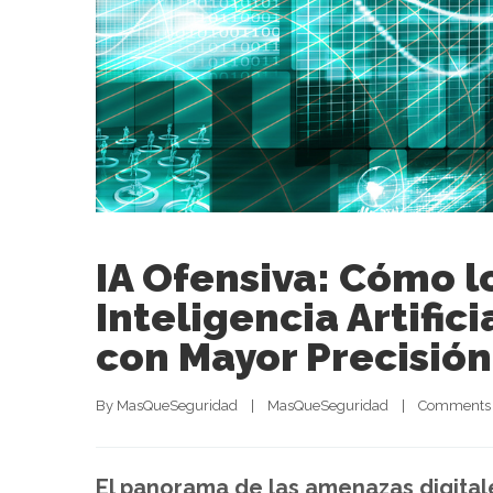
IA Ofensiva: Cómo l
Inteligencia Artific
con Mayor Precisión
By 
MasQueSeguridad
|
MasQueSeguridad
|
Comments 
El panorama de las amenazas digital