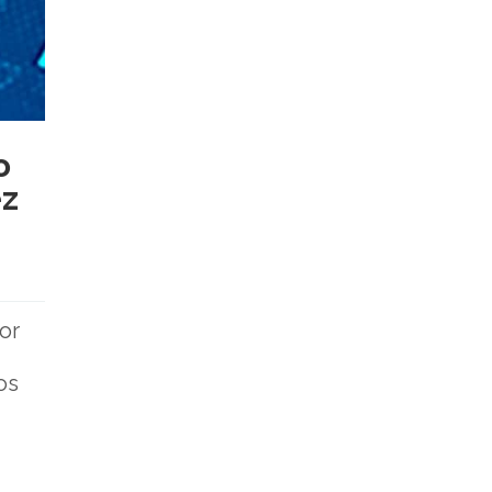
o
ez
or
os