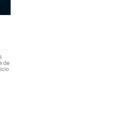
s
na de
icio