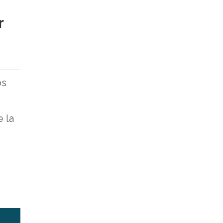
r
os
e la