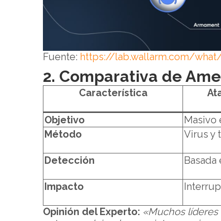
Fuente:
https://lab.wallarm.com/what
2. Comparativa de Amen
Característica
At
Objetivo
Masivo 
Método
Virus y
Detección
Basada e
Impacto
Interru
Opinión del Experto:
«Muchos líderes 