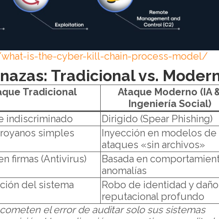
/what-is-the-cyber-kill-chain-process-model/
azas: Tradicional vs. Moder
aque Tradicional
Ataque Moderno (IA 
Ingeniería Social)
e indiscriminado
Dirigido (Spear Phishing)
 troyanos simples
Inyección en modelos de 
ataques «sin archivos»
n firmas (Antivirus)
Basada en comportamient
anomalías
pción del sistema
Robo de identidad y daño
reputacional profundo
cometen el error de auditar solo sus sistemas