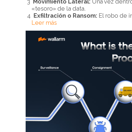
Movimiento Lateral:
Una vez dentro,
«tesoro» de la data.
Exfiltración o Ransom:
El robo de i
Leer más