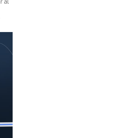
r al
.