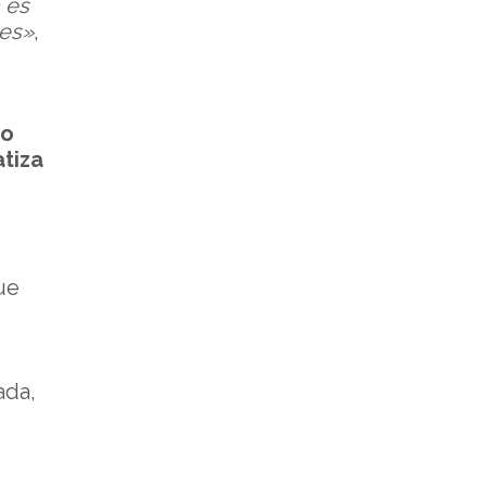
 es
les»
,
ro
tiza
ue
ada,