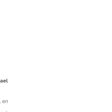
ael
, en