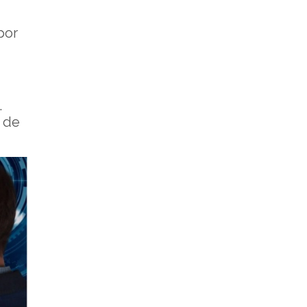
por
.
s de