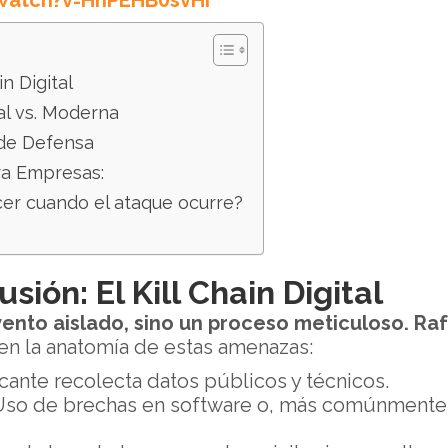
watch?v=HnPEHB0svHI
in Digital
al vs. Moderna
 de Defensa
ra Empresas:
cer cuando el ataque ocurre?
sión: El Kill Chain Digital
nto aislado, sino un proceso meticuloso. Raf
s en la anatomía de estas amenazas:
cante recolecta datos públicos y técnicos.
so de brechas en software o, más comúnmente