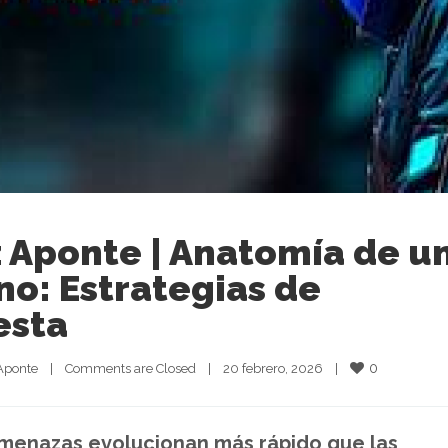
 Aponte | Anatomía de u
o: Estrategias de
esta
0
Aponte
|
Comments are Closed
|
20 febrero, 2026    
|
amenazas evolucionan más rápido que las