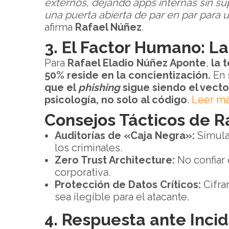
externos, dejando apps internas sin su
una puerta abierta de par en par para u
afirma
Rafael Núñez
.
3. El Factor Humano: L
Para
Rafael Eladio Núñez Aponte
,
la 
50% reside en la concientización.
En 
que el
phishing
sigue siendo el vect
psicología, no solo al código
.
Leer m
Consejos Tácticos de 
Auditorías de «Caja Negra»:
Simula
los criminales.
Zero Trust Architecture:
No confiar 
corporativa.
Protección de Datos Críticos:
Cifra
sea ilegible para el atacante.
4. Respuesta ante Inci