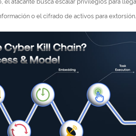
 el atacante busca escalar privilegios para llega
nformación o el cifrado de activos para extorsión