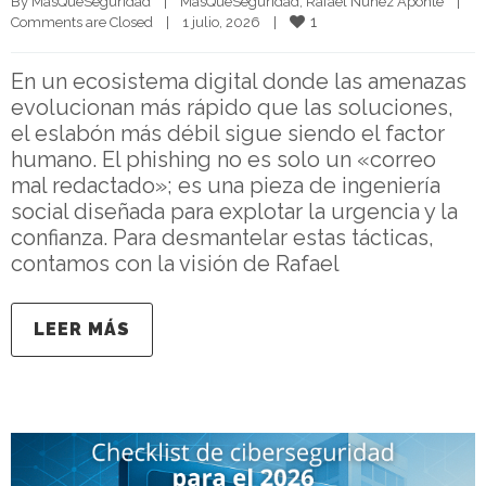
By 
MasQueSeguridad
|
MasQueSeguridad
, 
Rafael Núñez Aponte
|
1
Comments are Closed
|
1 julio, 2026    
|
En un ecosistema digital donde las amenazas
evolucionan más rápido que las soluciones,
el eslabón más débil sigue siendo el factor
humano. El phishing no es solo un «correo
mal redactado»; es una pieza de ingeniería
social diseñada para explotar la urgencia y la
confianza. Para desmantelar estas tácticas,
contamos con la visión de Rafael
LEER MÁS