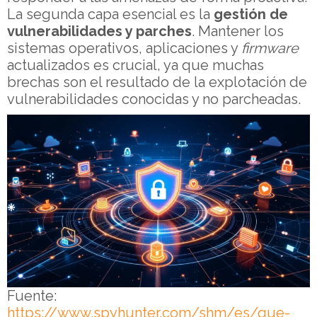
La segunda capa esencial es la
gestión de
vulnerabilidades y parches
. Mantener los
sistemas operativos, aplicaciones y
firmware
actualizados es crucial, ya que muchas
brechas son el resultado de la explotación de
vulnerabilidades conocidas y no parcheadas.
Fuente:
https://www.spyhunter.com/shm/es/que-