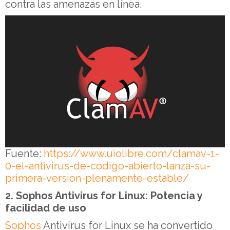
contra las amenazas en línea.
Fuente:
https://www.uiolibre.com/clamav-1-
0-el-antivirus-de-codigo-abierto-lanza-su-
primera-version-plenamente-estable/
2. Sophos Antivirus for Linux: Potencia y
facilidad de uso
Sophos
Antivirus for Linux se ha convertido