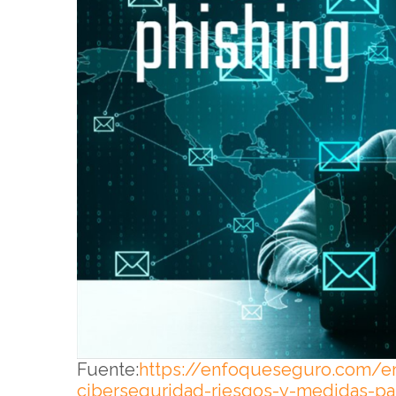
Fuente:
https://enfoqueseguro.com/e
ciberseguridad-riesgos-y-medidas-pa