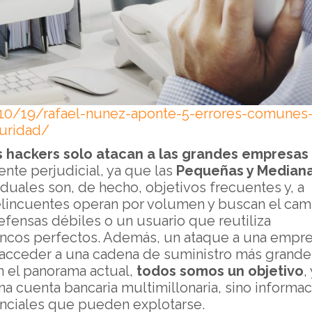
/10/19/rafael-nunez-aponte-5-errores-comunes
uridad/
s hackers solo atacan a las grandes empresas
nte perjudicial, ya que las
Pequeñas y Median
iduales son, de hecho, objetivos frecuentes y, a
lincuentes operan por volumen y buscan el cam
fensas débiles o un usuario que reutiliza
lancos perfectos. Además, un ataque a una empr
acceder a una cadena de suministro más grande
En el panorama actual,
todos somos un objetivo
,
na cuenta bancaria multimillonaria, sino informa
nciales que pueden explotarse.