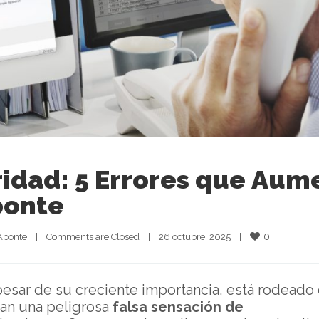
idad: 5 Errores que Aum
ponte
0
Aponte
|
Comments are Closed
|
26 octubre, 2025    
|
esar de su creciente importancia, está rodeado
an una peligrosa
falsa sensación de