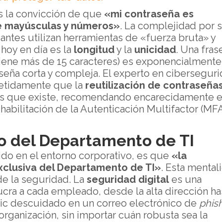
es la convicción de que
«mi contraseña es
e mayúsculas y números»
. La complejidad por s
cantes utilizan herramientas de «fuerza bruta» y
 hoy en día es la
longitud
y la
unicidad
. Una fras
iene más de 15 caracteres) es exponencialmente
aseña corta y compleja. El experto en cibersegur
etidamente que la
reutilización de contraseña
cas que existe, recomendando encarecidamente e
 habilitación de la Autenticación Multifactor (MF
o del Departamento de TI
ido en el entorno corporativo, es que
«la
xclusiva del Departamento de TI»
. Esta mental
de la seguridad. La
seguridad digital
es una
cra a cada empleado, desde la alta dirección ha
clic descuidado en un correo electrónico de
phis
rganización, sin importar cuán robusta sea la