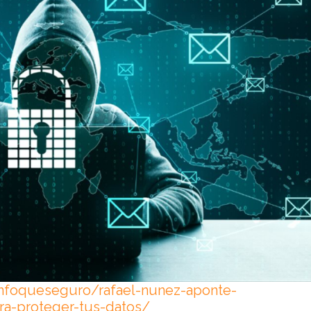
nfoqueseguro/rafael-nunez-aponte-
ra-proteger-tus-datos/