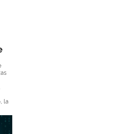
e
e
zas
, la