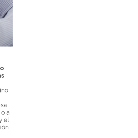
-
 o
as
ino
esa
 o a
 y el
ción