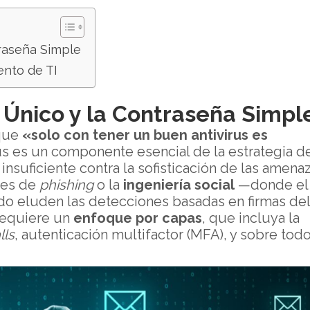
traseña Simple
ento de TI
s Único y la Contraseña Simpl
 que
«solo con tener un buen antivirus es
irus es un componente esencial de la estrategia d
insuficiente contra la sofisticación de las amena
ues de
phishing
o la
ingeniería social
—donde el
o eluden las detecciones basadas en firmas del
requiere un
enfoque por capas
, que incluya la
lls
, autenticación multifactor (MFA), y sobre todo