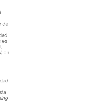
í
e de
idad
s
es
l
A) en
idad
sta
hing