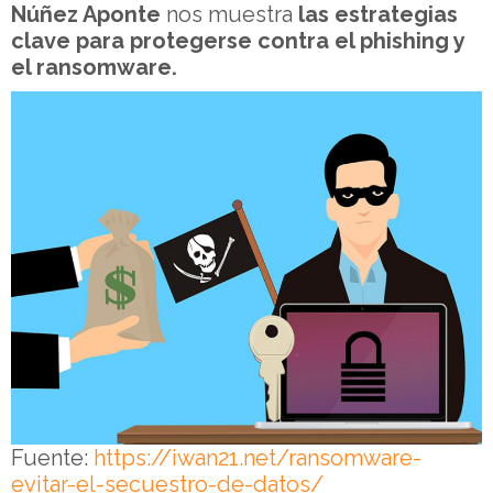
Núñez Aponte
nos muestra
las estrategias
clave para protegerse contra el phishing y
el ransomware.
Fuente:
https://iwan21.net/ransomware-
evitar-el-secuestro-de-datos/